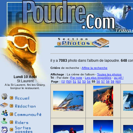
il y a
7083
photo dans l'album de lapoudre.
648
cor
Critère
de recherche :
Affine la recherche
Affichage
: La crème de l'album -
Toutes les photos
Lundi 10 Août
Tri
: Par date -
Par note
-
Les plus regardées
-
au pif !
St Laurent
Page
:
[1]
[50]
51
52
53
54
55
56
57
58
59
[60]
A la St Laurent, fini les Grany,
bonjour le restaurant.