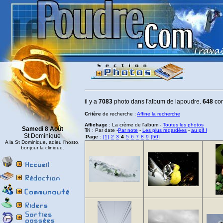
il y a
7083
photo dans l'album de lapoudre.
648
cor
Critère
de recherche :
Affine la recherche
Affichage
: La crème de l'album -
Toutes les photos
Samedi 8 Août
Tri
: Par date -
Par note
-
Les plus regardées
-
au pif !
St Dominique
Page
:
[1]
2
3
4
5
6
7
8
9
[50]
A la St Dominique, adieu l'hosto,
bonjour la clinique.