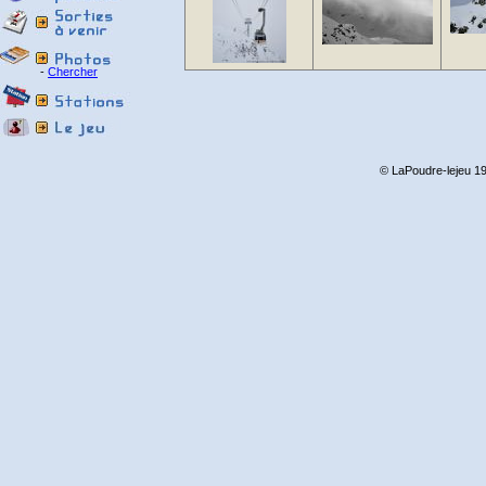
-
Chercher
© LaPoudre-lejeu 19