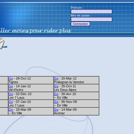
Prénom :
Mot de passe :
Go
- 28-Oct-12
Go
- 20-Mar-12
Tignes
Pralognan la Vanoise
Go
- 14-Jan-12
Go
- 25-Oct-11
Val d'Isère
Les Deux Alpes
Go
- 02-Déc-10
Go
- 30-Avr-10
Les 7 Laux
-- En Ville
Go
- 07-Jan-10
Go
- 06-Nov-09
Les 7 Laux
-- En Ville
Go
- 18-Mar-09
Go
- 14-Mar-09
-- En Ville
Avoriaz