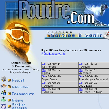
Il y a 165 sorties
, dont voici les 20 premières :
Résultats suivants
Samedi 8 Août
Go
- 22-Nov-14
Go
- 22-Fév-13
St Dominique
Val Thorens
-- Ailleurs
A la St Dominique, adieu l'hosto,
Go
- 10-Mar-12
Go
- 15-Jan-12
bonjour la clinique.
Tignes
Val d'Isère
Go
- 18-Déc-10
Go
- 18-Déc-10
Super Besse
Praz de Lys - Sommand
Go
- 10-Avr-10
Go
- 10-Jan-10
-- Ailleurs
Les 7 Laux
Go
- 15-Avr-09
Go
- 13-Avr-09
-- Ailleurs
La Grave - La Meije