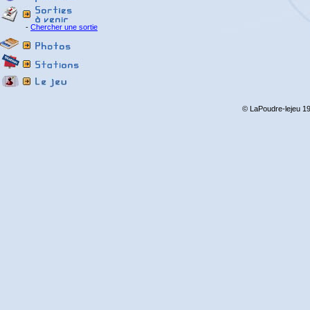
-
Chercher une sortie
© LaPoudre-lejeu 19