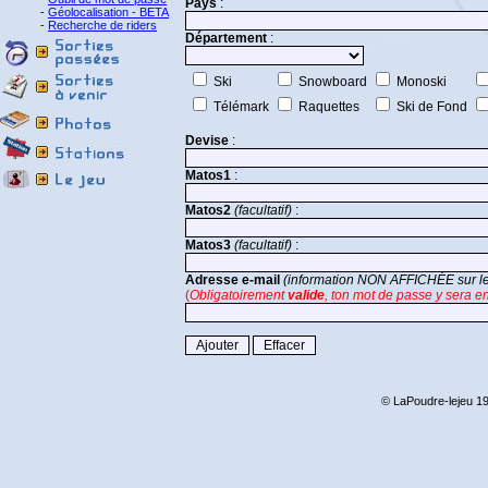
Pays
:
-
Géolocalisation - BETA
-
Recherche de riders
Département
:
Ski
Snowboard
Monoski
Télémark
Raquettes
Ski de Fond
Devise
:
Matos1
:
Matos2
(facultatif)
:
Matos3
(facultatif)
:
Adresse e-mail
(information NON AFFICHÉE sur le 
(
Obligatoirement
valide
, ton mot de passe y sera e
© LaPoudre-lejeu 19