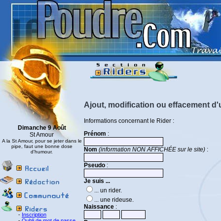
Ajout, modification ou effacement d'
Informations concernant le Rider :
Dimanche 9 Août
Prénom
:
St Amour
A la St Amour, pour se jeter dans le
pipe, faut une bonne dose
Nom
(information NON AFFICHÉE sur le site)
:
d'humour.
Pseudo
:
Je suis ...
... un rider.
... une rideuse.
Naissance
:
-
Inscription
-
Oubli de mot de passe