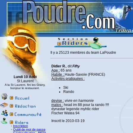
Il y a 25123 membres du team LaPoudre
Didier R.
, dit
Fifty
Age :
65 ans
Habite :
Haute-Savoie (FRANCE)
Lundi 10 Août
Activités pratiquées :
St Laurent
A la St Laurent, fini les Grany,
Ski
bonjour le restaurant.
Rando
devise :
vivre en harmonie
matos :
head im 88 pour la rando !!!!
dynastar legende myhtic rider
Fischer Watea 94
Inscrit le 2010-03-19
-
Inscription
-
Oubli de mot de passe