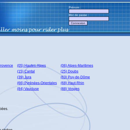
Prénom :
Mot de passe :
Provence
(05) Hautes-Alpes
(06) Alpes-Maritimes
(15) Cantal
(25) Doubs
(39) Jura
(63) Puy-de-Dôme
(66) Pyrénées-Orientales
(68) Haut-Rhin
(84) Vaucluse
(88) Vosges
ciées.