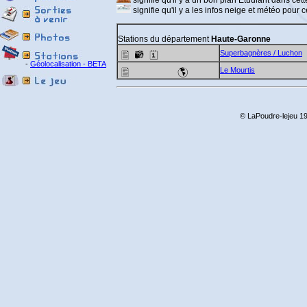
signifie qu'il y a un bon plan Etudiant dans cette
signifie qu'il y a les infos neige et météo pour ce
Stations du département
Haute-Garonne
Superbagnères / Luchon
-
Géolocalisation - BETA
Le Mourtis
© LaPoudre-lejeu 19