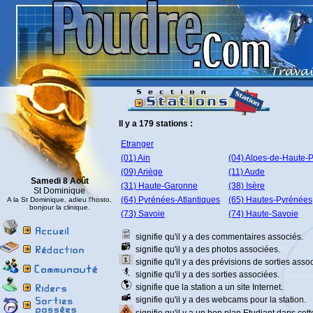
Il y a 179 stations :
Etranger
(01) Ain
(04) Alpes-de-Haute-
(09) Ariège
(11) Aude
Samedi 8 Août
(31) Haute-Garonne
(38) Isère
St Dominique
(64) Pyrénées-Atlantiques
(65) Hautes-Pyrénées
A la St Dominique, adieu l'hosto,
bonjour la clinique.
(73) Savoie
(74) Haute-Savoie
signifie qu'il y a des commentaires associés.
signifie qu'il y a des photos associées.
signifie qu'il y a des prévisions de sorties asso
signifie qu'il y a des sorties associées.
signifie que la station a un site Internet.
signifie qu'il y a des webcams pour la station.