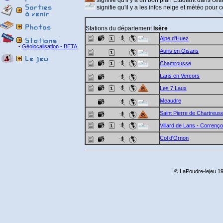
signifie qu'il y a un bon plan Etudiant dans cette
signifie qu'il y a les infos neige et météo pour ce
Stations du département
Isère
Alpe d'Huez
-
Géolocalisation - BETA
Auris en Oisans
Chamrousse
Lans en Vercors
Les 7 Laux
Meaudre
Saint Pierre de Chartreus
Villard de Lans - Correnç
Col d'Ornon
© LaPoudre-lejeu 19