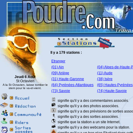
Il y a 179 stations :
Etranger
(01) Ain
(04) Alpes-de-Haute-
(09) Ariège
(11) Aude
Jeudi 6 Août
(31) Haute-Garonne
(38) Isère
St Octavien
(64) Pyrénées-Atlantiques
(65) Hautes-Pyrénées
A la St Octavien, laisse tomber le
stem pour le va-et-vient.
(73) Savoie
(74) Haute-Savoie
signifie qu'il y a des commentaires associés.
signifie qu'il y a des photos associées.
signifie qu'il y a des prévisions de sorties asso
signifie qu'il y a des sorties associées.
signifie que la station a un site Internet.
signifie qu'il y a des webcams pour la station.