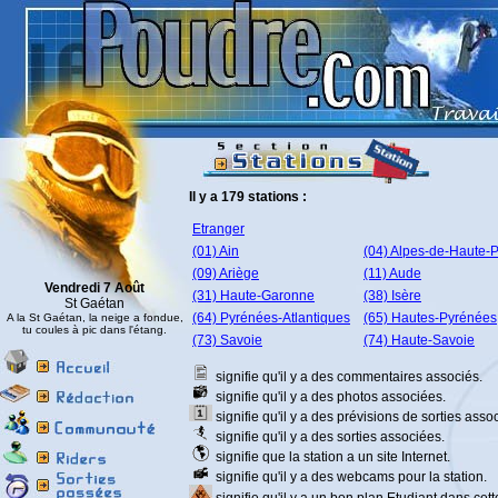
Il y a 179 stations :
Etranger
(01) Ain
(04) Alpes-de-Haute-
(09) Ariège
(11) Aude
Vendredi 7 Août
(31) Haute-Garonne
(38) Isère
St Gaétan
(64) Pyrénées-Atlantiques
(65) Hautes-Pyrénées
A la St Gaétan, la neige a fondue,
tu coules à pic dans l'étang.
(73) Savoie
(74) Haute-Savoie
signifie qu'il y a des commentaires associés.
signifie qu'il y a des photos associées.
signifie qu'il y a des prévisions de sorties asso
signifie qu'il y a des sorties associées.
signifie que la station a un site Internet.
signifie qu'il y a des webcams pour la station.