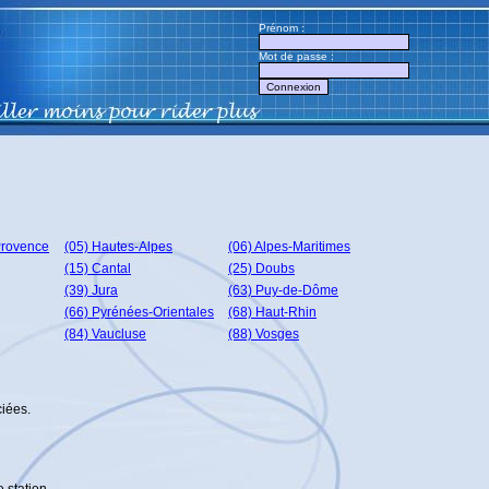
Prénom :
Mot de passe :
Provence
(05) Hautes-Alpes
(06) Alpes-Maritimes
(15) Cantal
(25) Doubs
(39) Jura
(63) Puy-de-Dôme
(66) Pyrénées-Orientales
(68) Haut-Rhin
(84) Vaucluse
(88) Vosges
ciées.