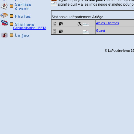
signifie qu'il y a un bon plan Etudiant dans cette
signifie qu'il y a les infos neige et météo pour ce
Stations du département
Ariège
Ax les Thermes
-
Géolocalisation - BETA
Guzet
© LaPoudre-lejeu 19