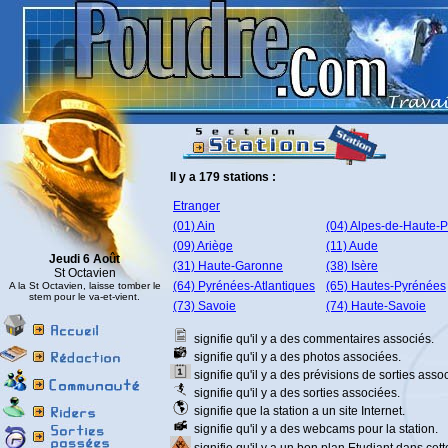
Il y a 179 stations :
Etranger
(01) Ain
(04) Alpes-de-Haute-
(09) Ariège
(11) Aude
Jeudi 6 Août
(31) Haute-Garonne
(38) Isère
St Octavien
(64) Pyrénées-Atlantiques
(65) Hautes-Pyrénées
A la St Octavien, laisse tomber le
stem pour le va-et-vient.
(73) Savoie
(74) Haute-Savoie
signifie qu'il y a des commentaires associés.
signifie qu'il y a des photos associées.
signifie qu'il y a des prévisions de sorties asso
signifie qu'il y a des sorties associées.
signifie que la station a un site Internet.
signifie qu'il y a des webcams pour la station.