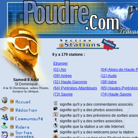
Il y a 179 stations :
Etranger
(01) Ain
(04) Alpes-de-Haute-
(09) Ariège
(11) Aude
Samedi 8 Août
(31) Haute-Garonne
(38) Isère
St Dominique
(64) Pyrénées-Atlantiques
(65) Hautes-Pyrénées
A la St Dominique, adieu l'hosto,
bonjour la clinique.
(73) Savoie
(74) Haute-Savoie
signifie qu'il y a des commentaires associés.
signifie qu'il y a des photos associées.
signifie qu'il y a des prévisions de sorties asso
signifie qu'il y a des sorties associées.
signifie que la station a un site Internet.
signifie qu'il y a des webcams pour la station.