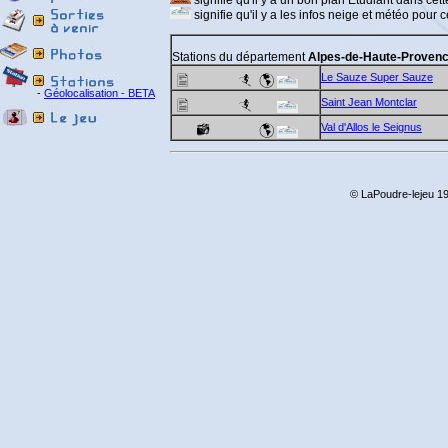
signifie qu'il y a un bon plan Etudiant dans cette
signifie qu'il y a les infos neige et météo pour ce
Stations du département
Alpes-de-Haute-Proven
Le Sauze Super Sauze
-
Géolocalisation - BETA
Saint Jean Montclar
Val d'Allos le Seignus
© LaPoudre-lejeu 19