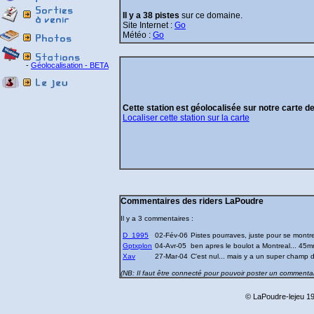
Il y a 38 pistes
sur ce domaine.
Site Internet :
Go
Météo :
Go
-
Géolocalisation - BETA
Cette station est géolocalisée sur notre carte d
Localiser cette station sur la carte
Commentaires des riders LaPoudre
Il y a 3 commentaires :
D_1995
02-Fév-06
Pistes pourraves, juste pour se montr
Gptxplon
04-Avr-05
ben apres le boulot a Montreal... 45m
Xav
27-Mar-04
C'est nul... mais y a un super champ d
(NB: Il faut être connecté pour pouvoir poster un commentai
© LaPoudre-lejeu 19