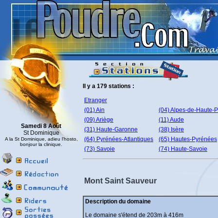
Il y a 179 stations :
Etranger
(01) Ain
(04) Alpes-de-Haute-
(09) Ariège
(11) Aude
Samedi 8 Août
(31) Haute-Garonne
(38) Isère
St Dominique
(64) Pyrénées-Atlantiques
(65) Hautes-Pyrénées
A la St Dominique, adieu l'hosto,
bonjour la clinique.
(73) Savoie
(74) Haute-Savoie
Mont Saint Sauveur
Description du domaine
Le domaine s'étend de 203m à 416m