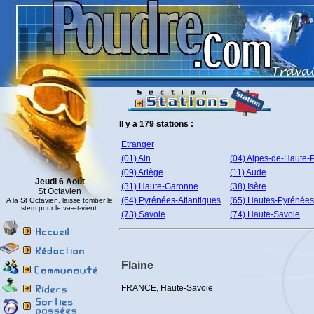
Il y a 179 stations :
Etranger
(01) Ain
(04) Alpes-de-Haute-
(09) Ariège
(11) Aude
Jeudi 6 Août
(31) Haute-Garonne
(38) Isère
St Octavien
(64) Pyrénées-Atlantiques
(65) Hautes-Pyrénées
A la St Octavien, laisse tomber le
stem pour le va-et-vient.
(73) Savoie
(74) Haute-Savoie
Flaine
FRANCE, Haute-Savoie