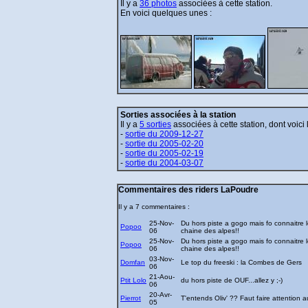
Il y a
36 photos
associées à cette station.
En voici quelques unes :
Sorties associées à la station
Il y a
5 sorties
associées à cette station, dont voici 
-
sortie du 2009-12-27
-
sortie du 2005-02-20
-
sortie du 2005-02-19
-
sortie du 2004-03-07
Commentaires des riders LaPoudre
Il y a 7 commentaires :
25-Nov-
Du hors piste a gogo mais fo connaitre l
Popoo
06
chaine des alpes!!
25-Nov-
Du hors piste a gogo mais fo connaitre l
Popoo
06
chaine des alpes!!
03-Nov-
Domfan
Le top du freeski : la Combes de Gers
06
21-Aou-
Ptit Lolo
du hors piste de OUF...allez y ;-)
06
20-Avr-
Pierrot
T'entends Oliv' ?? Faut faire attention a
05