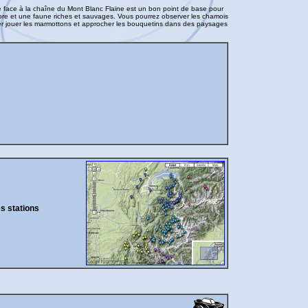
 face à la chaîne du Mont Blanc Flaine est un bon point de base pour
ore et une faune riches et sauvages. Vous pourrez observer les chamois
rder jouer les marmottons et approcher les bouquetins dans des paysages
es stations