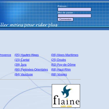
Prénom :
Mot de passe :
Provence
(05) Hautes-Alpes
(06) Alpes-Maritimes
(15) Cantal
(25) Doubs
(39) Jura
(63) Puy-de-Dôme
(66) Pyrénées-Orientales
(68) Haut-Rhin
(84) Vaucluse
(88) Vosges