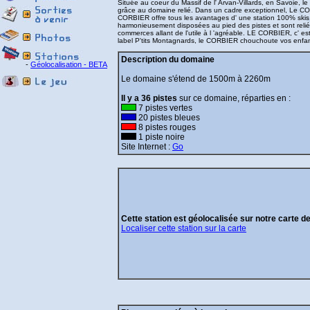
Située au coeur du Massif de l' Arvan-Villards, en Savoie, 
grâce au domaine relié. Dans un cadre exceptionnel, Le CO
CORBIER offre tous les avantages d' une station 100% skis au
harmonieusement disposées au pied des pistes et sont relié
commerces allant de l'utile à l 'agréable. LE CORBIER, c' es
label P'tits Montagnards, le CORBIER chouchoute vos enfan
Description du domaine
-
Géolocalisation - BETA
Le domaine s'étend de 1500m à 2260m
Il y a 36 pistes
sur ce domaine, réparties en :
7 pistes vertes
20 pistes bleues
8 pistes rouges
1 piste noire
Site Internet :
Go
Cette station est géolocalisée sur notre carte d
Localiser cette station sur la carte