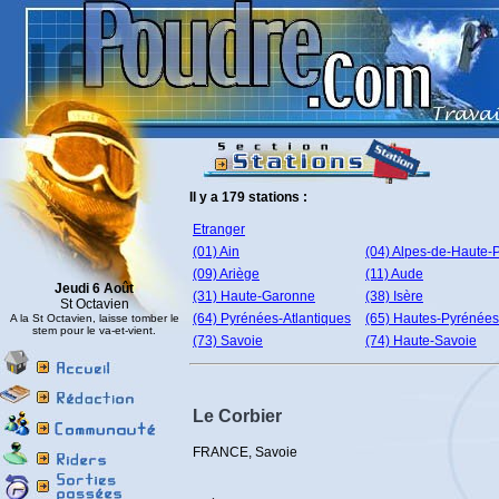
Il y a 179 stations :
Etranger
(01) Ain
(04) Alpes-de-Haute-
(09) Ariège
(11) Aude
Jeudi 6 Août
(31) Haute-Garonne
(38) Isère
St Octavien
(64) Pyrénées-Atlantiques
(65) Hautes-Pyrénées
A la St Octavien, laisse tomber le
stem pour le va-et-vient.
(73) Savoie
(74) Haute-Savoie
Le Corbier
FRANCE, Savoie